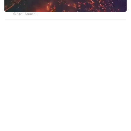
Фото: Anadolu
В заявлении управления по чрезвычайным
ситуациям Гватемалы (CONRED) сообщается, что
вулкан Фуэго, расположенный примерно в 50
километрах к юго-западу от столицы, пробудился
вчера утром по местному времени.
По данным ведомства, в течение дня что
интенсивность извержения в течение дня
постепенно нарастала, и были отданы приказы
об эвакуации жителей двух деревень,
расположенных в окрестностях вулкана.
В стране объявлен «оранжевый» уровень
опасности. Специалисты предупреждают, что
вулканический пепел может распространиться