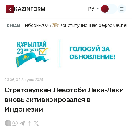
KAZINFORM
РУ
Выборы-2026
Конституционная реформа
Спецп
Тренды:
03:36, 03 Августа 2025
Стратовулкан Левотоби Лаки-Лаки
вновь активизировался в
Индонезии