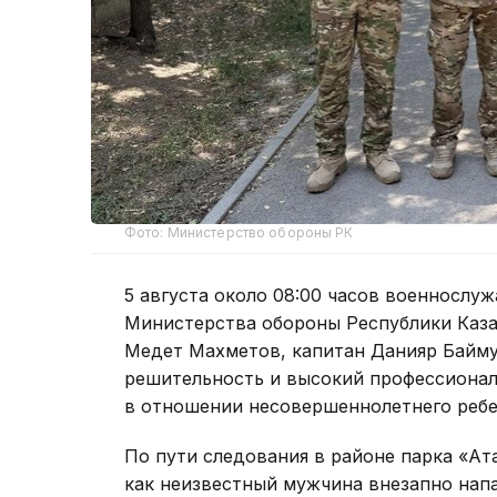
Фото: Министерство обороны РК
5 августа около 08:00 часов военносл
Министерства обороны Республики Каза
Медет Махметов, капитан Данияр Байму
решительность и высокий профессиона
в отношении несовершеннолетнего ребе
По пути следования в районе парка «Ат
как неизвестный мужчина внезапно напал