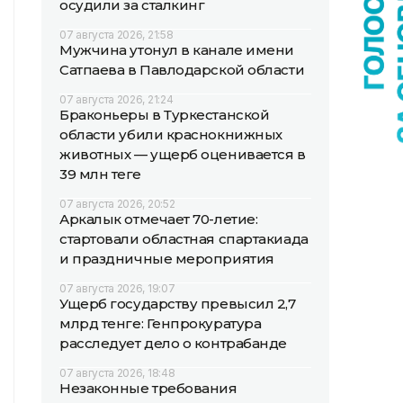
осудили за сталкинг
07 августа 2026, 21:58
Мужчина утонул в канале имени
Сатпаева в Павлодарской области
07 августа 2026, 21:24
Браконьеры в Туркестанской
области убили краснокнижных
животных — ущерб оценивается в
39 млн теңге
07 августа 2026, 20:52
Аркалык отмечает 70-летие:
стартовали областная спартакиада
и праздничные мероприятия
07 августа 2026, 19:07
Ущерб государству превысил 2,7
млрд тенге: Генпрокуратура
расследует дело о контрабанде
07 августа 2026, 18:48
Незаконные требования