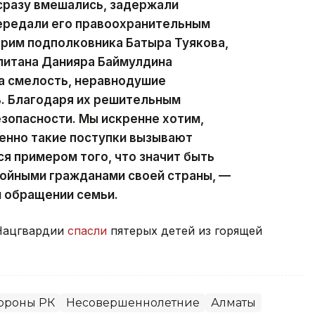
сразу вмешались, задержали
передали его правоохранительным
арим подполковника Батыра Туякова,
питана Данияра Баймулдина
а смелость, неравнодушие
ь. Благодаря их решительным
езопасности. Мы искренне хотим,
менно такие поступки вызывают
я примером того, что значит быть
ойными гражданами своей страны, —
м обращении семьи.
Нацгвардии
спасли
пятерых детей из горящей
ороны РК
Несовершеннолетние
Алматы