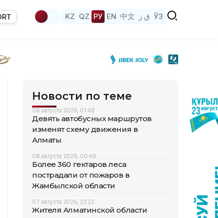
KZ
QZ
РУ
EN
中文
ق ز
ЎЗ
ORT
Новости по теме
08 августа 2026, 01:48
Девять автобусных маршрутов
изменят схему движения в
Алматы
08 августа 2026, 00:48
Более 360 гектаров леса
пострадали от пожаров в
Жамбылской области
07 августа 2026, 22:22
Жителя Алматинской области