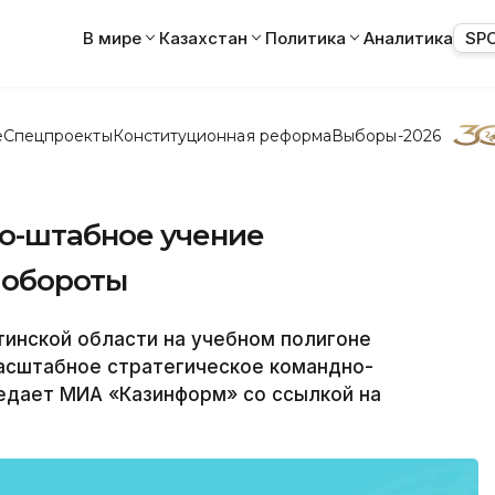
В мире
Казахстан
Политика
Аналитика
SP
е
Спецпроекты
Конституционная реформа
Выборы-2026
о-штабное учение
 обороты
нской области на учебном полигоне
асштабное стратегическое командно-
едает МИА «Казинформ» со ссылкой на