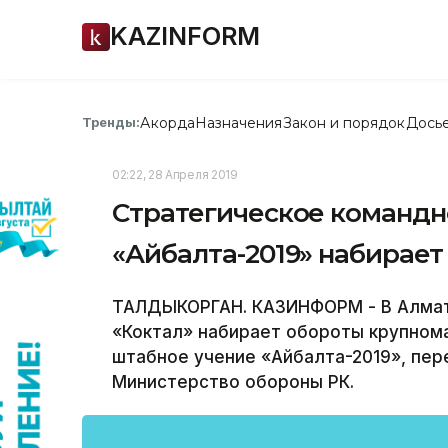
KAZINFORM
Акорда
Назначения
Закон и порядок
Дось
Тренды:
02:22, 28 Апреля 2019
Стратегическое командн
«Айбалта-2019» набирает
ТАЛДЫКОРГАН. КАЗИНФОРМ - В Алмати
«Коктал» набирает обороты крупном
штабное учение «Айбалта-2019», пер
Министерство обороны РК.