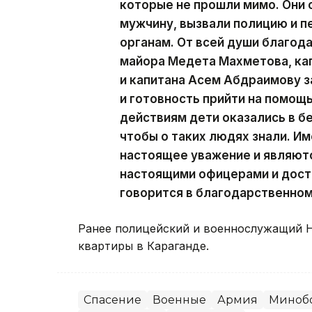
которые не прошли мимо. Они 
мужчину, вызвали полицию и 
органам. От всей души благод
майора Медета Махметова, ка
и капитана Асем Абдраимову з
и готовность прийти на помощ
действиям дети оказались в б
чтобы о таких людях знали. И
настоящее уважение и являютс
настоящими офицерами и дост
говорится в благодарственно
Ранее полицейский и военнослужащий 
квартиры в Караганде.
Спасение
Военные
Армия
Миноб