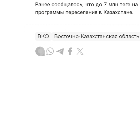
Ранее сообщалось, что до 7 млн теңге н
программы переселения в Казахстане.
ВКО
Восточно-Казахстанская область
Руслан Мухамедьяров
Автор
19:30, 06 Августа 2026
ВКО после непогоды: аки
оперативно восстановит