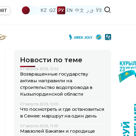
KZ
QZ
РУ
EN
中文
ق ز
ЎЗ
ORT
Новости по теме
07 августа 2026, 12:32
Возвращенные государству
активы направили на
строительство водопровода в
Кызылординской области
07 августа 2026, 12:05
Что посмотреть и где остановиться
в Семее: маршрут на один день
07 августа 2026, 11:36
Мавзолей Бакатам и городище