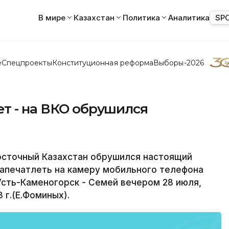
В мире
Казахстан
Политика
Аналитика
SP
е
Спецпроекты
Конституционная реформа
Выборы-2026
т - на ВКО обрушился
осточный Казахстан обрушился настоящий
запечатлеть на камеру мобильного телефона
Усть-Каменогорск - Семей вечером 28 июля,
 г.(Е.Фоминых).