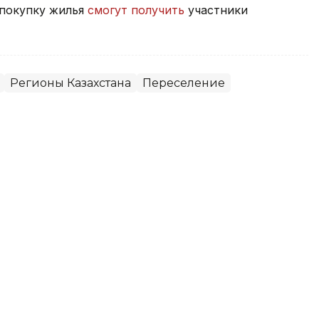
а покупку жилья
смогут получить
участники
Регионы Казахстана
Переселение
м области поставил задачу
ь инфраструктуру