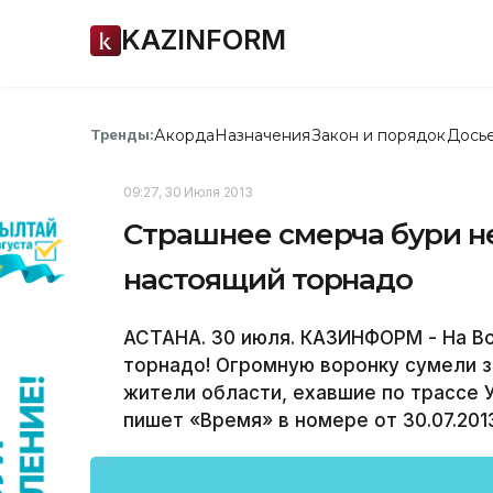
KAZINFORM
Акорда
Назначения
Закон и порядок
Дось
Тренды:
09:27, 30 Июля 2013
Страшнее смерча бури не
настоящий торнадо
АСТАНА. 30 июля. КАЗИНФОРМ - На В
торнадо! Огромную воронку сумели 
жители области, ехавшие по трассе 
пишет «Время» в номере от 30.07.2013