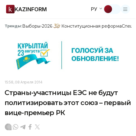
KAZINFORM
РУ
Выборы-2026
Конституционная реформа
Спецп
Тренды:
15:58, 08 Апреля 2014
Страны-участницы ЕЭС не будут
политизировать этот союз – первый
вице-премьер РК