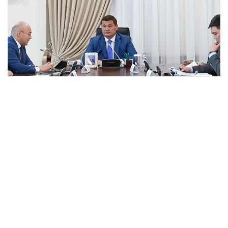
Фото: пресс-служба Правительства РК
В ходе заседания вице-премьер отметил, что
вопрос укрепления взаимовыгодного
сотрудничества с указанными странами
находится в пристальном внимании Главы
государства.
На совещании руководители государственных
органов и национальных компаний доложили о
текущем состоянии экономического