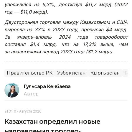
увеличился на 6,3%, достигнув $11,7 млрд (2022
год — $11,0 млрд).
Двусторонняя торговля между Казахстаном и США
выросла на 33% в 2023 году, превысив $4 млрд.
За январь–апрель 2024 года товарооборот
составил $1,4 млрд, что на 17,3% выше, чем
за аналогичный период 2023 года ($1,2 млрд).
Правительство РК
Узбекистан
Кыргызстан
Та
Гульсара Кенбаева
Автор
21:31, 07 Августа 2026
Казахстан определил новые
направления торгово-