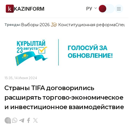
KAZINFORM
РУ
Выборы-2026
Конституционная реформа
Спецп
Тренды:
15:35, 14 Июня 2024
Страны TIFA договорились
расширять торгово-экономическое
и инвестиционное взаимодействие