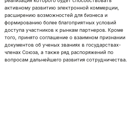
реализация которого будет способствовать
активному развитию электронной коммерции,
расширению возможностей для бизнеса и
формированию более благоприятных условий
доступа участников к рынкам партнеров. Кроме
того, принято соглашение о взаимном признании
документов об ученых званиях в государствах-
членах Союза, а также ряд распоряжений по
вопросам дальнейшего развития сотрудничества.
Очередное заседание Евразийского
межправительственного совета состоится 1–
2 октября в городе Минске (Беларусь).
Казахстан
Правительство РК
Кыргызстан
Цент
Гульжан Тасмаганбетова
Автор