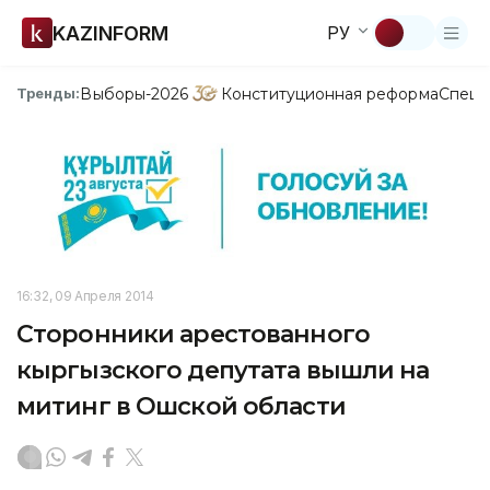
KAZINFORM
РУ
Выборы-2026
Конституционная реформа
Спецп
Тренды:
16:32, 09 Апреля 2014
Сторонники арестованного
кыргызского депутата вышли на
митинг в Ошской области