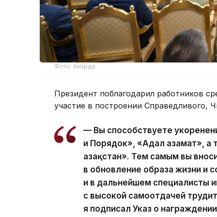
Фото: Акорда
Президент поблагодарил работников ср
участие в построении Справедливого, Ч
— Вы способствуете укоренен
и Порядок», «Адал азамат», а
Қазақстан». Тем самым вы вно
в обновление образа жизни и с
и в дальнейшем специалисты
с высокой самоотдачей трудит
я подписал Указ о награжден