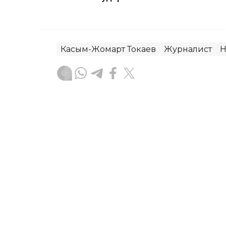
Касым-Жомарт Токаев
Журналист
Н
Гульжан Тасмаганбетова
Автор
18:11, 22 Июня 2026
От Среднего коридора до
видение сотрудничества 