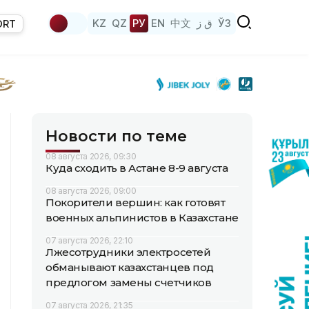
KZ
QZ
РУ
EN
中文
ق ز
ЎЗ
ORT
Новости по теме
08 августа 2026, 09:30
Куда сходить в Астане 8-9 августа
08 августа 2026, 09:00
Покорители вершин: как готовят
военных альпинистов в Казахстане
07 августа 2026, 22:10
Лжесотрудники электросетей
обманывают казахстанцев под
предлогом замены счетчиков
07 августа 2026, 21:35