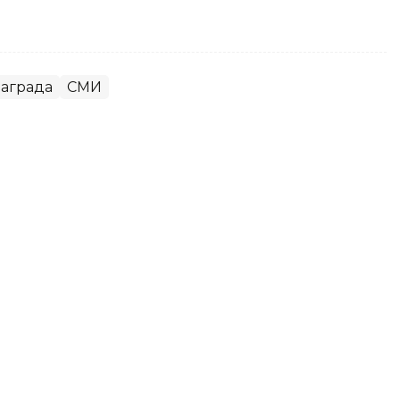
аграда
СМИ
 ИИ: Токаев представил
с ЕС