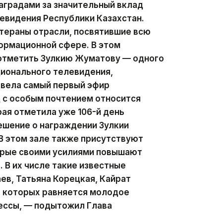
аградами за значительный вклад
левидения Республики Казахстан.
тераны отрасли, посвятившие всю
ормационной сфере. В этом
 отметить Зулкию Жуматову — одного
ционального телевидения,
 вела самый первый эфир
д с особым почтением относится
рая отметила уже 106-й день
ешение о награждении Зулкии
В этом зале также присутствуют
орые своими усилиями повышают
 В их числе такие известные
ев, Татьяна Корецкая, Кайрат
а которых равняется молодое
ессы, — подытожил Глава