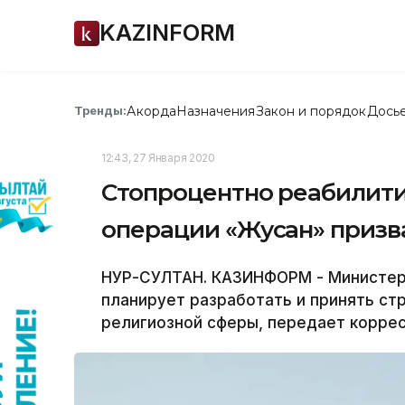
KAZINFORM
Акорда
Назначения
Закон и порядок
Дось
Тренды:
12:43, 27 Января 2020
Стопроцентно реабилити
операции «Жусан» призв
НУР-СУЛТАН. КАЗИНФОРМ - Министер
планирует разработать и принять ст
религиозной сферы, передает корре