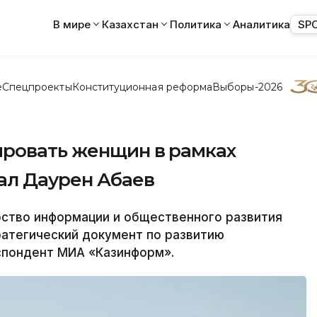
В мире
Казахстан
Политика
Аналитика
SP
е
Спецпроекты
Конституционная реформа
Выборы-2026
ровать женщин в рамках
ал Даурен Абаев
ство информации и общественного развития
ратегический документ по развитию
спондент МИА «Казинформ».