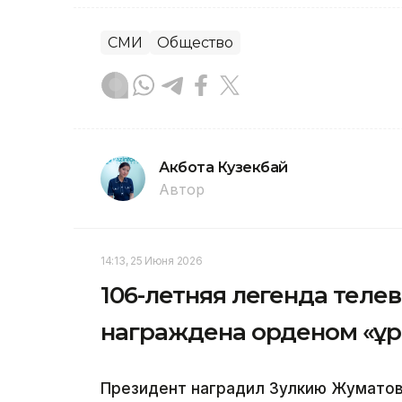
СМИ
Общество
Акбота Кузекбай
Автор
14:13, 25 Июня 2026
106-летняя легенда теле
награждена орденом «Құ
Президент наградил Зулкию Жуматов