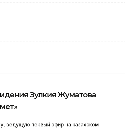
видения Зулкия Жуматова
рмет»
у, ведущую первый эфир на казахском