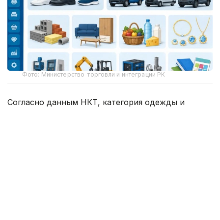
Фото: Министерство торговли и интеграции РК
Согласно данным НКТ, категория одежды и
товаров повседневного использования занимает
первое место с большим отрывом — в каталоге
зарегистрировано свыше 8 млн товарных
карточек.
Второе место занимают транспортные средства и
транспортное оборудование — более 2 млн
позиций. Далее следуют оборудование и
материалы для инженерных систем, где
насчитывается свыше 1 млн карточек.