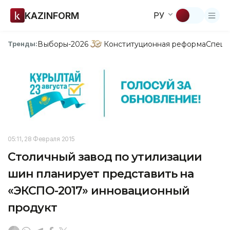
KAZINFORM
РУ
Выборы-2026
Конституционная реформа
Спецп
Тренды:
05:11, 28 Февраля 2015
Столичный завод по утилизации
шин планирует представить на
«ЭКСПО-2017» инновационный
продукт