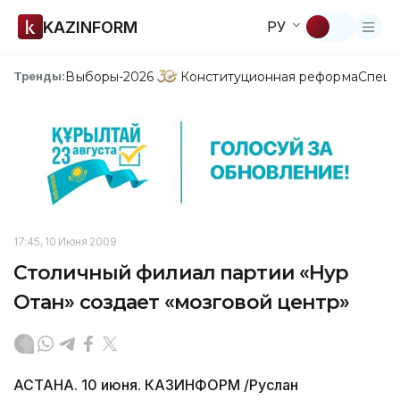
KAZINFORM
РУ
Выборы-2026
Конституционная реформа
Спецп
Тренды:
17:45, 10 Июня 2009
Столичный филиал партии «Нур
Отан» создает «мозговой центр»
АСТАНА. 10 июня. КАЗИНФОРМ /Руслан