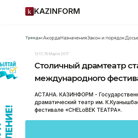
KAZINFORM
Акорда
Назначения
Закон и порядок
Дось
Тренды:
12:17, 16 Марта 2017
Столичный драмтеатр ст
международного фестив
АСТАНА. КАЗИНФОРМ - Государственн
драматический театр им. К.Куанышб
фестивале «CHELoBEK ТЕАТРА».