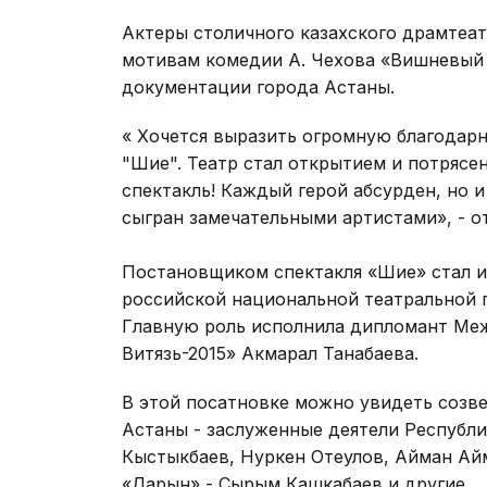
Актеры столичного казахского драмтеат
мотивам комедии А. Чехова «Вишневый 
документации города Астаны.
« Хочется выразить огромную благодарн
"Шие". Театр стал открытием и потрясе
спектакль! Каждый герой абсурден, но и
сыгран замечательными артистами», - о
Постановщиком спектакля «Шие» стал и
российской национальной театральной п
Главную роль исполнила дипломант Меж
Витязь-2015» Акмарал Танабаева.
В этой посатновке можно увидеть созве
Астаны - заслуженные деятели Республи
Кыстыкбаев, Нуркен Отеулов, Айман Ай
«Дарын» - Сырым Кашкабаев и другие.