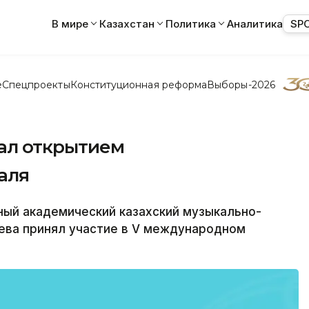
В мире
Казахстан
Политика
Аналитика
SP
е
Спецпроекты
Конституционная реформа
Выборы-2026
ал открытием
аля
ый академический казахский музыкально-
аева принял участие в V международном