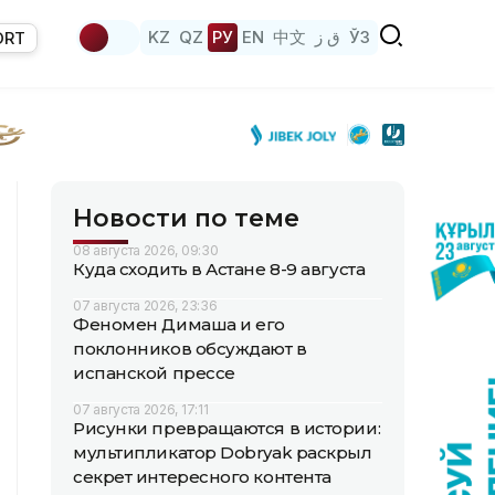
KZ
QZ
РУ
EN
中文
ق ز
ЎЗ
ORT
Новости по теме
08 августа 2026, 09:30
Куда сходить в Астане 8-9 августа
07 августа 2026, 23:36
Феномен Димаша и его
поклонников обсуждают в
испанской прессе
07 августа 2026, 17:11
Рисунки превращаются в истории:
мультипликатор Dobryak раскрыл
секрет интересного контента