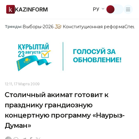
KAZINFORM
РУ
Выборы-2026
Конституционная реформа
Спецп
Тренды:
12:11, 17 Марта 2009
Столичный акимат готовит к
празднику грандиозную
концертную программу «Наурыз-
Думан»