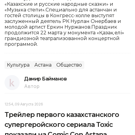
«Казахские и русские народные сказки» и
«Музыка степи».Специально для астанчан и
гостей столицы в Конгресс-холле выступят
заслуженный деятель РК Нурлан Онербаев и
молодой артист Еркин Нуржанов.Праздник
продолжится 22 марта у монумента «Қазақ елі»
грандиозной театрализованной концертной
программой.
Культура
Астана
Общество
Дамир Байманов
Автор
12:54, 09 Августа 2026
Трейлер первого казахстанского
супергеройского сериала Toxic
показали на Comic Con Astana