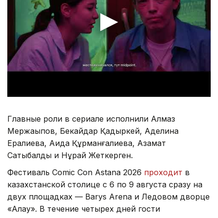
Главные роли в сериале исполнили Алмаз
Мержақыпов, Бекайдар Қадыркей, Аделина
Ералиева, Аида Құрманғалиева, Азамат
Сатыбалды и Нұрай Жеткерген.
Фестиваль Comic Con Astana 2026
проходит
в
казахстанской столице с 6 по 9 августа сразу на
двух площадках — Barys Arena и Ледовом дворце
«Алау». В течение четырех дней гости