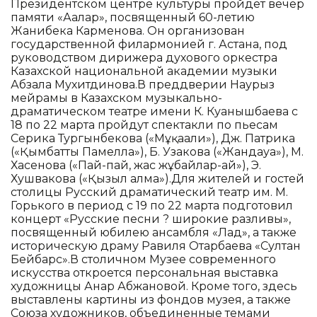
Президентском центре культуры пройдет вечер
памяти «Ағалар», посвященный 60-летию
Жанибека Карменова. Он организован
государственной филармонией г. Астана, под
руководством дирижера духового оркестра
Казахской национальной академии музыки
Абзала Мухитдинова.В преддверии Наурыз
мейрамы в Казахском музыкально-
драматическом театре имени К. Куанышбаева с
18 по 22 марта пройдут спектакли по пьесам
Серика Тургынбекова («Мұқағали»), Дж. Патрика
(«Қымбатты Памелла»), Б. Узакова («Жандауа»), М.
Хасенова («Пай-пай, жас жұбайлар-ай»), Э.
Хушвакова («Қызыл алма»).Для жителей и гостей
столицы Русский драматический театр им. М.
Горького в период с 19 по 22 марта подготовил
концерт «Русские песни ? широкие разливы»,
посвященный юбилею ансамбля «Лад», а также
историческую драму Равиля Отарбаева «Султан
Бейбарс».В столичном Музее современного
искусства откроется персональная выставка
художницы Анар Абжановой. Кроме того, здесь
выставлены картины из фондов музея, а также
Союза художников, объединенные темами