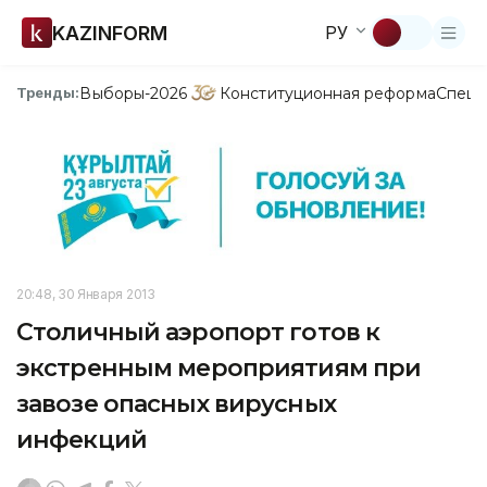
KAZINFORM
РУ
Выборы-2026
Конституционная реформа
Спецп
Тренды:
20:48, 30 Января 2013
Столичный аэропорт готов к
экстренным мероприятиям при
завозе опасных вирусных
инфекций