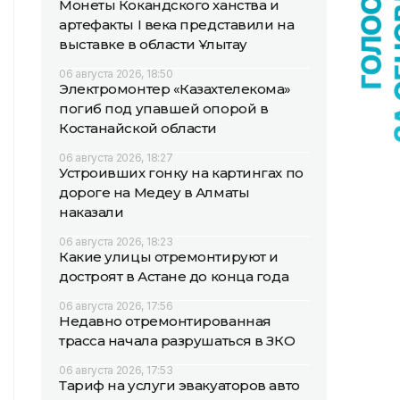
Монеты Кокандского ханства и
артефакты I века представили на
выставке в области Ұлытау
06 августа 2026, 18:50
Электромонтер «Казахтелекома»
погиб под упавшей опорой в
Костанайской области
06 августа 2026, 18:27
Устроивших гонку на картингах по
дороге на Медеу в Алматы
наказали
06 августа 2026, 18:23
Какие улицы отремонтируют и
достроят в Астане до конца года
06 августа 2026, 17:56
Недавно отремонтированная
трасса начала разрушаться в ЗКО
06 августа 2026, 17:53
Тариф на услуги эвакуаторов авто