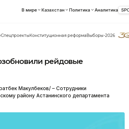
В мире
Казахстан
Политика
Аналитика
SP
е
Спецпроекты
Конституционная реформа
Выборы-2026
озобновили рейдовые
ратбек Макулбеков/ – Сотрудники
нскому району Астанинского департамента