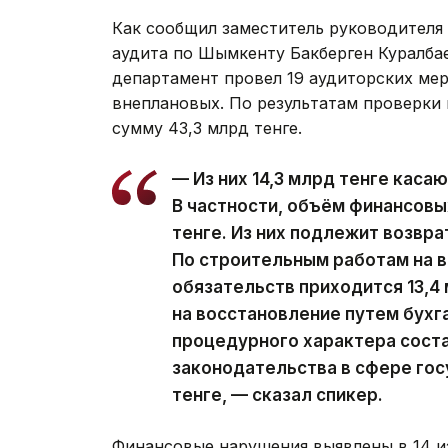
Как сообщил заместитель руководителя
аудита по Шымкенту Бакберген Куралбае
департамент провел 19 аудиторских мер
внеплановых. По результатам проверки
сумму 43,3 млрд тенге.
— Из них 14,3 млрд тенге каса
В частности, объём финансовы
тенге. Из них подлежит возвра
По строительным работам на 
обязательств приходится 13,4 
на восстановление путем бухг
процедурного характера соста
законодательства в сфере гос
тенге, — сказал спикер.
Финансовые нарушения выявлены в 14 и