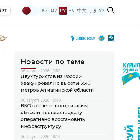
KZ
QZ
РУ
EN
中文
ق ز
ЎЗ
ORT
Новости по теме
06 августа 2026, 19:52
Двух туристов из России
эвакуировали с высоты 3510
метров Алматинской области
06 августа 2026, 19:30
ВКО после непогоды: аким
области поставил задачу
оперативно восстановить
инфраструктуру
06 августа 2026, 19:16