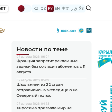
KZ
QZ
РУ
EN
中文
ق ز
ЎЗ
ORT
Новости по теме
07 августа 2026, 06:04
Франция запретит рекламные
звонки без согласия абонентов с 11
августа
07 августа 2026, 05:09
Школьники из 22 стран
отправились в экспедицию на
Северный полюс
07 августа 2026, 04:23
Хиросима призвала мир не