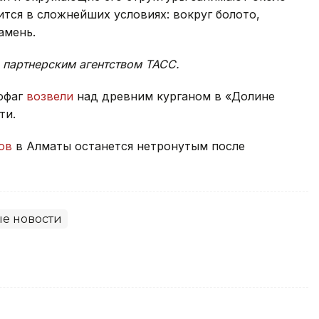
дится в сложнейших условиях: вокруг болото,
амень.
 партнерским агентством ТАСС.
кофаг
возвели
над древним курганом в «Долине
ти.
ов
в Алматы останется нетронутым после
е новости