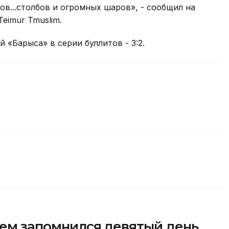
ов...столбов и огромных шаров», - сообщил на
eimur Tmuslim.
 «Барыса» в серии буллитов - 3:2.
чем запомнился девятый день