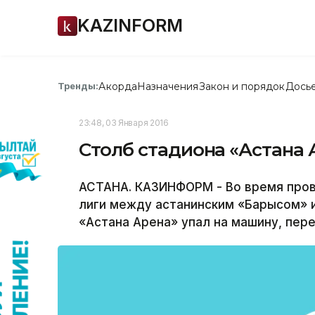
KAZINFORM
Акорда
Назначения
Закон и порядок
Дось
Тренды:
23:48, 03 Января 2016
Столб стадиона «Астана 
АСТАНА. КАЗИНФОРМ - Во время пров
лиги между астанинским «Барысом» 
«Астана Арена» упал на машину, перед