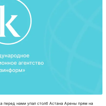
 а перед нами упал столб Астана Арены прям на