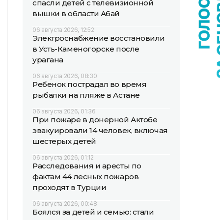
спасли детей с телевизионной
вышки в области Абай
06 августа 2026, 12:52
Электроснабжение восстановили
в Усть-Каменогорске после
урагана
06 августа 2026, 08:30
Ребенок пострадал во время
рыбалки на пляже в Астане
06 августа 2026, 01:36
При пожаре в донерной Актобе
эвакуировали 14 человек, включая
шестерых детей
06 августа 2026, 01:12
Расследования и аресты по
фактам 44 лесных пожаров
проходят в Турции
06 августа 2026, 00:48
Боялся за детей и семью: стали