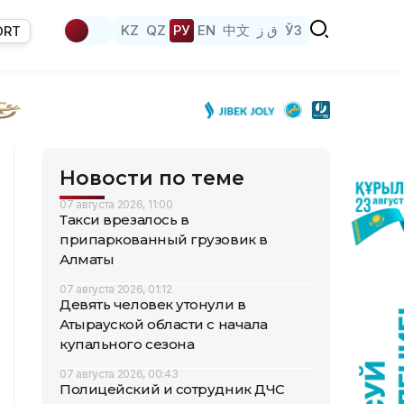
KZ
QZ
РУ
EN
中文
ق ز
ЎЗ
ORT
Новости по теме
07 августа 2026, 11:00
Такси врезалось в
припаркованный грузовик в
Алматы
07 августа 2026, 01:12
Девять человек утонули в
Атырауской области с начала
купального сезона
07 августа 2026, 00:43
Полицейский и сотрудник ДЧС