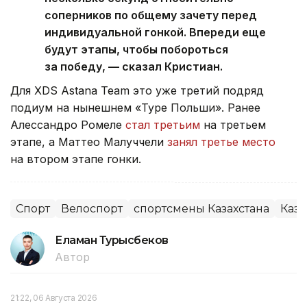
соперников по общему зачету перед
индивидуальной гонкой. Впереди еще
будут этапы, чтобы побороться
за победу, — сказал Кристиан.
Для XDS Astana Team это уже третий подряд
подиум на нынешнем «Туре Польши». Ранее
Алессандро Ромеле
стал третьим
на третьем
этапе, а Маттео Малуччели
занял третье место
на втором этапе гонки.
Спорт
Велоспорт
спортсмены Казахстана
Каза
Еламан Турысбеков
Автор
21:22, 06 Августа 2026