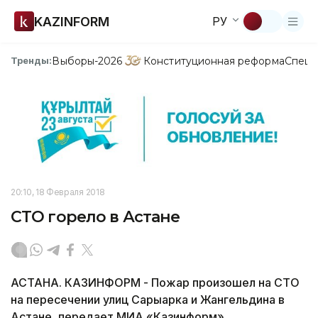
KAZINFORM
РУ
Выборы-2026
Конституционная реформа
Спецп
Тренды:
20:10, 18 Февраля 2018
СТО горело в Астане
АСТАНА. КАЗИНФОРМ - Пожар произошел на СТО
на пересечении улиц Сарыарка и Жангельдина в
Астане, передает МИА «Казинформ».