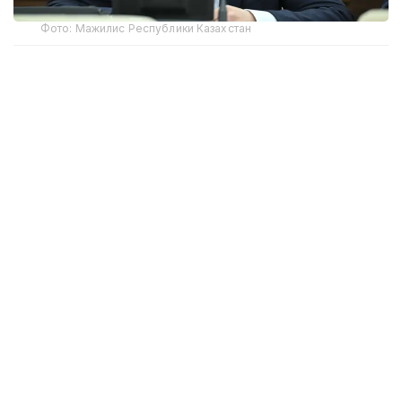
Фото: Мажилис Республики Казахстан
Магеррам Магеррамов напомнил, что в марте
2026 года Комитетом госдоходов Министерства
финансов РК был опубликован список
организаций и лиц, получающих финансирование
из иностранных источников.
— Народная партия Казахстана
приветствует подобное расширение
Реестра, считая его важным шагом
в обеспечении прозрачности в данной
сфере. Вместе с тем, обнародованные
сведения выявили невообразимый
масштаб и характер иностранного
финансирования, требующие
принципиально иного уровня