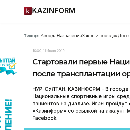
KAZINFORM
Акорда
Назначения
Закон и порядок
Дось
Тренды:
10:00, 11 Июня 2019
Стартовали первые Нац
после трансплантации о
НУР-СУЛТАН. КАЗИНФОРМ - В городе 
Национальные спортивные игры сред
пациентов на диализе. Игры пройдут 
«Казинформ» со ссылкой на аккаунт 
Facebook.