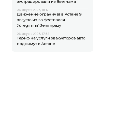
экстрадировали из Вьетнама
06 августа 2026, 18:12
Движение ограничат в Астане 9
августа из-за фестиваля
Jüregımnıñ Jenımpazy
06 августа 2026, 17:53
Тариф на услуги эвакуаторов авто
поднимут в Астане