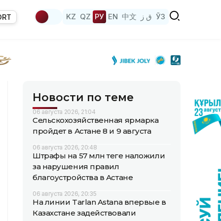
KZ
QZ
РУ
EN
中文
ق ز
ЎЗ
ORT
Новости по теме
06 августа 2026, 21:04
Сельскохозяйственная ярмарка
пройдет в Астане 8 и 9 августа
06 августа 2026, 20:48
Штрафы на 57 млн теңге наложили
за нарушения правил
благоустройства в Астане
06 августа 2026, 20:35
На линии Tarlan Astana впервые в
Казахстане задействовали