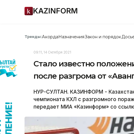
KAZINFORM
Акорда
Назначения
Закон и порядок
Дось
Тренды:
09:11, 14 Октября 2021
Стало известно положен
после разгрома от «Аван
НУР-СУЛТАН. КАЗИНФОРМ - Казахстан
чемпионата КХЛ с разгромного пораж
передает МИА «Казинформ» со ссылкой