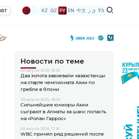
KZ
QZ
РУ
EN
中文
ق ز
ЎЗ
ORT
Новости по теме
06 августа 2026, 18:35
Два золота завоевали казахстанцы
на старте чемпионата Азии по
гребле в Япони
06 августа 2026, 18:05
Сильнейшие юниоры Азии
сыграют в Алматы за шанс попасть
на «Ролан Гаррос»
06 августа 2026, 17:16
WBC принял ряд решений после