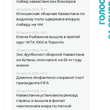
побед казахстанских боксеров
06 августа 2026, 15:17
Юношеская сборная Казахстана по
водному поло одержала вторую
победу на ЧМ
06 августа 2026, 14:55
Елена Рыбакина вышла в третий
круг WTA 1000 в Торонто
06 августа 2026, 14:46
Экс-футболист сборной Казахстана
из Астаны скончался на 55-м году
жизни
06 августа 2026, 14:21
Джанни Инфантино сохранит пост
президента FIFA
06 августа 2026, 12:12
Казахстанка установила рекорд
страны и вышла в финал
чемпионата мира по легкой