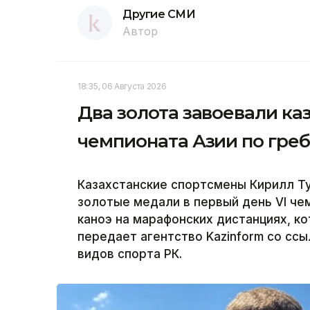
Другие СМИ
Автор
18:35, 06 Августа 2026
Два золота завоевали ка
чемпионата Азии по греб
Казахстанские спортсмены Кирилл Ту
золотые медали в первый день VI чем
каноэ на марафонских дистанциях, к
передает агентство Kazinform со сс
видов спорта РК.