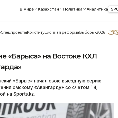
В мире
Казахстан
Политика
Аналитика
SP
е
Спецпроекты
Конституционная реформа
Выборы-2026
ие «Барыса» на Востоке КХЛ
гарда»
ский «Барыс» начал свою выездную серию
ения омскому «Авангарду» со счетом 1:4,
 на Sports.kz.