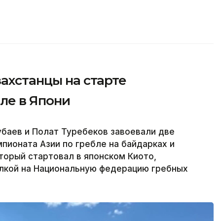
захстанцы на старте
ле в Япони
баев и Полат Туребеков завоевали две
пионата Азии по гребле на байдарках и
оторый стартовал в японском Киото,
ылкой на Национальную федерацию гребных