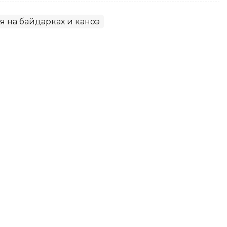
я на байдарках и каноэ
 сыграют в Алматы за шанс
с»
ют путевки в следующий этап отбора