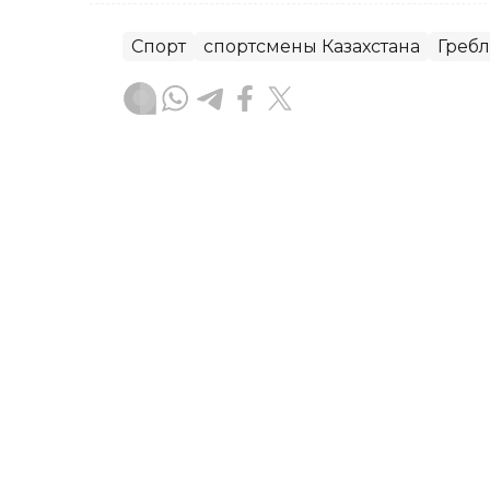
Спорт
спортсмены Казахстана
Гребл
Динара Сугурбаева
Автор
18:05, 06 Августа 2026
Сильнейшие юниоры Азии
попасть на «Ролан Гарро
С 17 по 22 августа в Алматы разыгра