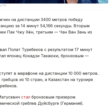
а РК
ужчин на дистанции 3400 метров победу
анцию за 14 минут 54,166 секунды. Вторым
и Пак Чжу Хён, третьим — Чан Ван Зань из
вал Полат Туребеков с результатом 17 минут
стал японец Кокадзи Такаюки, бронзовым —
ступят в марафоне на дистанции 10 000 метров.
гребцов из 10 стран, а Казахстан на турнире
ребеков.
 Матусевич
стал
бронзовым призером
ической греблев Дуйсбурге (Германия).