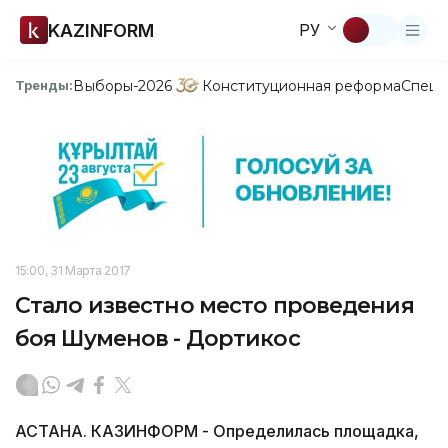
KAZINFORM
РУ
Выборы-2026
Конституционная реформа
Спецп
Тренды:
15:00, 31 Марта 2017
Стало известно место проведения
боя Шуменов - Дортикос
АСТАНА. КАЗИНФОРМ - Определилась площадка,