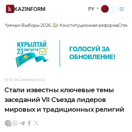
KAZINFORM
РУ
Выборы-2026
Конституционная реформа
Спецп
Тренды:
10:10, 06 Сентября 2022
Стали известны ключевые темы
заседаний VII Съезда лидеров
мировых и традиционных религий