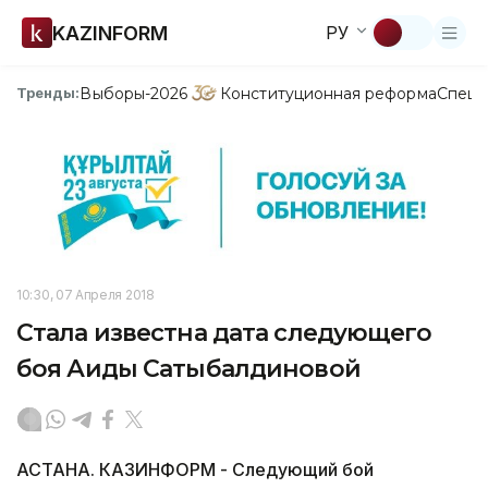
KAZINFORM
РУ
Выборы-2026
Конституционная реформа
Спецп
Тренды:
10:30, 07 Апреля 2018
Стала известна дата следующего
боя Аиды Сатыбалдиновой
АСТАНА. КАЗИНФОРМ - Следующий бой