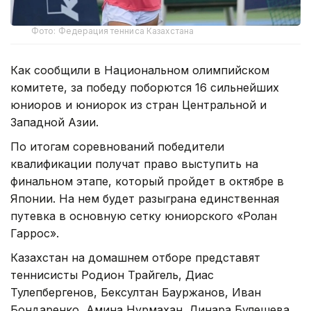
Фото: Федерация тенниса Казахстана
Как сообщили в Национальном олимпийском
комитете, за победу поборются 16 сильнейших
юниоров и юниорок из стран Центральной и
Западной Азии.
По итогам соревнований победители
квалификации получат право выступить на
финальном этапе, который пройдет в октябре в
Японии. На нем будет разыграна единственная
путевка в основную сетку юниорского «Ролан
Гаррос».
Казахстан на домашнем отборе представят
теннисисты Родион Трайгель, Диас
Тулепбергенов, Бексултан Бауржанов, Иван
Бондаренко, Амина Нурмахан, Линара Булешева,