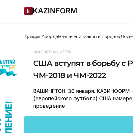
KAZINFORM
Акорда
Назначения
Закон и порядок
Дось
Тренды:
14:42, 30 Января 2009
США вступят в борьбу с 
ЧМ-2018 и ЧМ-2022
ВАШИНГТОН. 30 января. КАЗИНФОРМ -
(европейского футбола) США намере
проведение