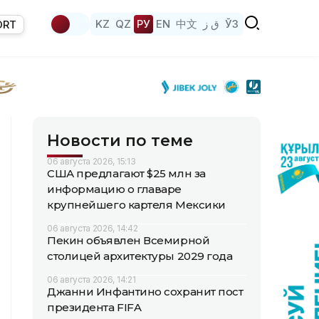
KZ
QZ
РУ
EN
中文
ق ز
ЎЗ
ORT
Новости по теме
06 августа 2026, 15:13
США предлагают $25 млн за
информацию о главаре
крупнейшего картеля Мексики
06 августа 2026, 14:42
Пекин объявлен Всемирной
столицей архитектуры 2029 года
06 августа 2026, 14:21
Джанни Инфантино сохранит пост
президента FIFA