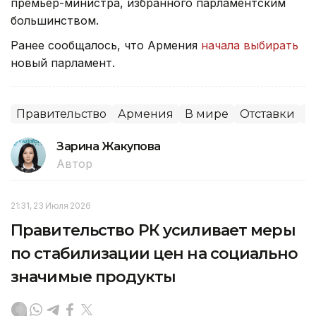
премьер-министра, избранного парламентским
большинством.
Ранее сообщалось, что Армения
начала выбирать
новый парламент.
Правительство
Армения
В мире
Отставки
П
Зарина Жакупова
Автор
21:31, 23 Июля 2026
Правительство РК усиливает меры
по стабилизации цен на социально
значимые продукты