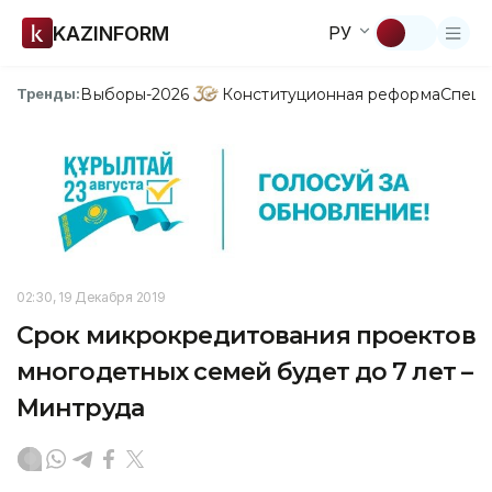
KAZINFORM
РУ
Выборы-2026
Конституционная реформа
Спецп
Тренды:
02:30, 19 Декабря 2019
Срок микрокредитования проектов
многодетных семей будет до 7 лет –
Минтруда