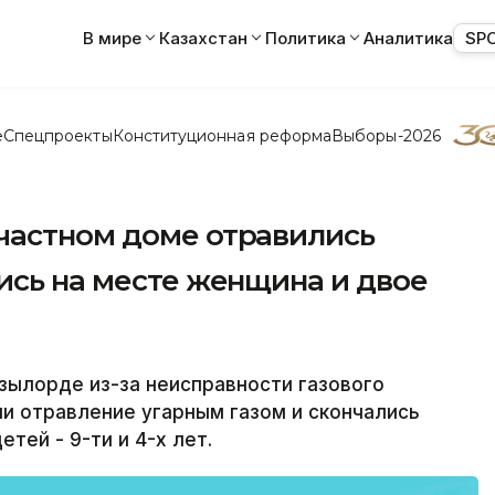
В мире
Казахстан
Политика
Аналитика
SP
е
Спецпроекты
Конституционная реформа
Выборы-2026
частном доме отравились
ись на месте женщина и двое
зылорде из-за неисправности газового
и отравление угарным газом и скончались
тей - 9-ти и 4-х лет.