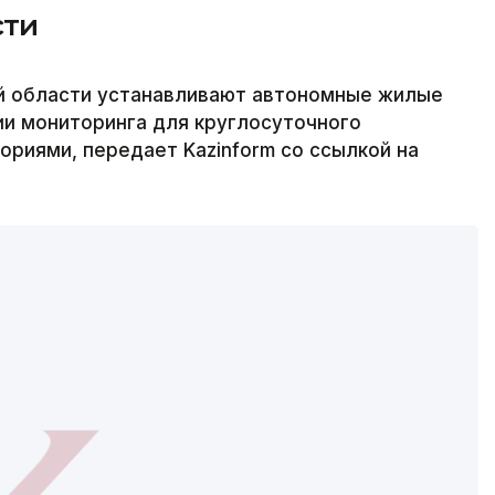
сти
й области устанавливают автономные жилые
ии мониторинга для круглосуточного
риями, передает Kazinform со ссылкой на