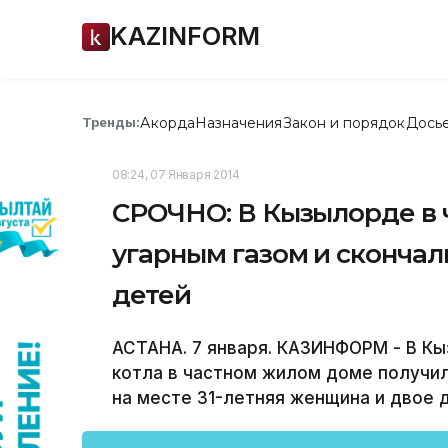
KAZINFORM
Акорда
Назначения
Закон и порядок
Дось
Тренды:
08:24, 07 Января 2014
СРОЧНО: В Кызылорде в 
угарным газом и скончал
детей
АСТАНА. 7 января. КАЗИНФОРМ - В Кы
котла в частном жилом доме получил
на месте 31-летняя женщина и двое де