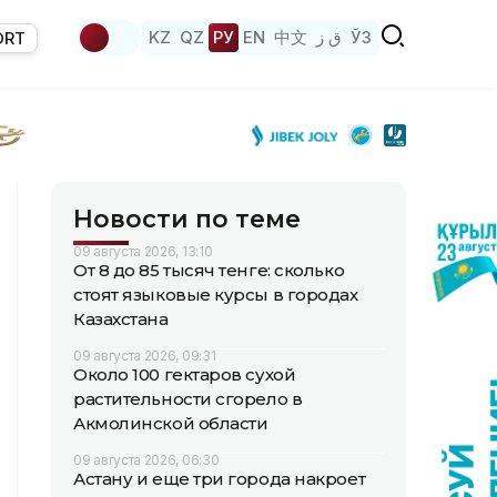
KZ
QZ
РУ
EN
中文
ق ز
ЎЗ
ORT
Новости по теме
09 августа 2026, 13:10
От 8 до 85 тысяч тенге: сколько
стоят языковые курсы в городах
Казахстана
09 августа 2026, 09:31
Около 100 гектаров сухой
растительности сгорело в
Акмолинской области
09 августа 2026, 06:30
Астану и еще три города накроет