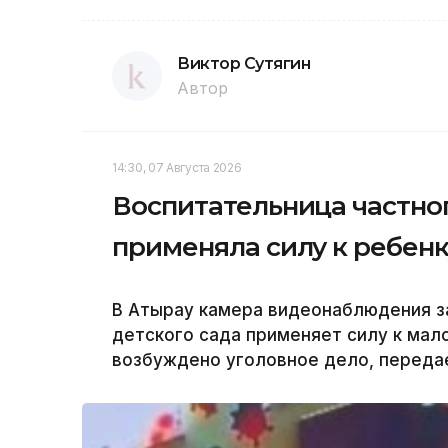
Виктор Сутягин
Автор
14:30, 07 Августа 2026
Воспитательница частног
применяла силу к ребенк
В Атырау камера видеонаблюдения за
детского сада применяет силу к мал
возбуждено уголовное дело, передае