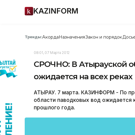
KAZINFORM
Акорда
Назначения
Закон и порядок
Дось
Тренды:
08:01, 07 Марта 2012
СРОЧНО: В Атырауской о
ожидается на всех реках
АТЫРАУ. 7 марта. КАЗИНФОРМ - По пр
области паводковых вод ожидается 
прошлого года.