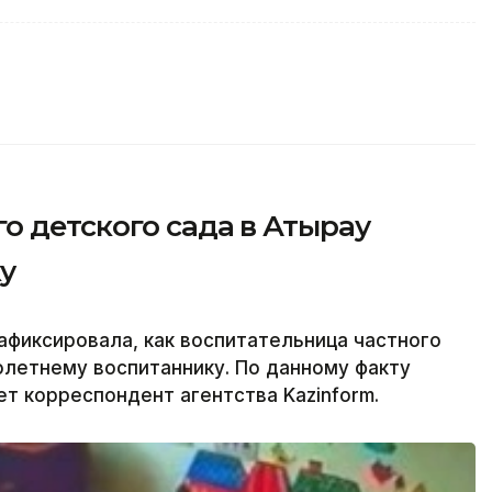
о детского сада в Атырау
у
фиксировала, как воспитательница частного
олетнему воспитаннику. По данному факту
т корреспондент агентства Kazinform.