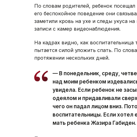
По словам родителей, ребенок посещал 
его беспокойное поведение они связыв
заметили кровь на ухе и следы укуса на
записи с камер видеонаблюдения.
На кадрах видно, как воспитательница тя
пытается силой уложить спать. По слов
протяжении нескольких дней.
— В понедельник, среду, четв
над моим ребенком издевались.
увидела. Если ребенок не зас
одеялом и придавливали сверху
чего он падал лицом вниз. Пот
воспитательницы. Если хотел е
мать ребенка Жазира Габиден.