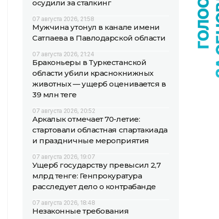
осудили за сталкинг
07 августа 2026, 21:58
Мужчина утонул в канале имени
Сатпаева в Павлодарской области
07 августа 2026, 21:24
Браконьеры в Туркестанской
области убили краснокнижных
животных — ущерб оценивается в
39 млн теңге
07 августа 2026, 20:52
Аркалык отмечает 70-летие:
стартовали областная спартакиада
и праздничные мероприятия
07 августа 2026, 19:07
Ущерб государству превысил 2,7
млрд тенге: Генпрокуратура
расследует дело о контрабанде
07 августа 2026, 18:48
Незаконные требования