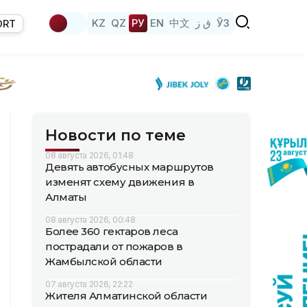
KZ
QZ
РУ
EN
中文
ق ز
ЎЗ
ORT
Новости по теме
08 августа 2026, 01:48
Девять автобусных маршрутов
изменят схему движения в
Алматы
08 августа 2026, 00:48
Более 360 гектаров леса
пострадали от пожаров в
Жамбылской области
07 августа 2026, 22:22
Жителя Алматинской области