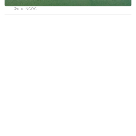
Фото: NCOC
По данным департамента экологии Атырауской
области, дело передано на исполнение
государственным судебным исполнителям.
По словам руководителя департамента экологии
Атырауской области Аскара Жусипова, в
прошлом году в отношении компании NCOC было
возбуждено семь административных дел. Общая
сумма штрафов составила 2,3 трлн теңге. По всем
этим делам судебные разбирательства
завершены.
— Все действия департамента признаны
законными. В первом полугодии текущего
года по шести из семи административных
дел в местный бюджет поступили штрафы