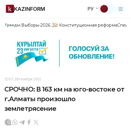
KAZINFORM
РУ
Выборы-2026
Конституционная реформа
Спецп
Тренды:
12:07, 28 Ноября 2012
СРОЧНО: В 163 км на юго-востоке от
г.Алматы произошло
землетрясение