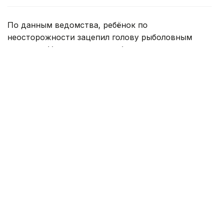
По данным ведомства, ребёнок по
неосторожности зацепил голову рыболовным
крючком. Находившиеся поблизости спасатели,
дежурившие на модульной капсуле, оперативно
оказали пострадавшему первую помощь до
прибытия бригады скорой медицинской помощи.