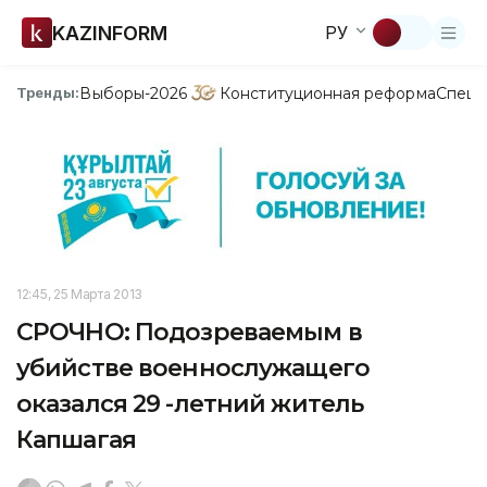
KAZINFORM
РУ
Выборы-2026
Конституционная реформа
Спецп
Тренды:
12:45, 25 Марта 2013
СРОЧНО: Подозреваемым в
убийстве военнослужащего
оказался 29 -летний житель
Капшагая