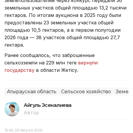
землепользователям через конкурс передали 36
земельных участков общей площадью 13,2 тысячи
гектаров. По итогам аукциона в 2025 году были
предоставлены 23 земельных участка общей
площадью 10,5 гектаров, а в первом полугодии
2026 года — 38 участков общей площадью 27,7
гектара.
Ранее сообщалось, что заброшенные
сельхозземли на 229 млн теңге
вернули
государству
в области Жетісу.
Атырауская область
Сельское хозяйство
Земел
Айгуль Эсеналиева
Автор
15:46, 05 Августа 2026