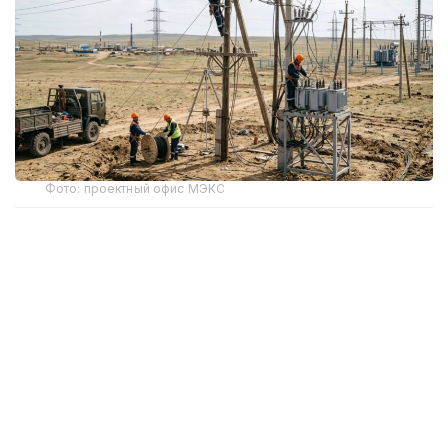
Фото: проектный офис МЭКС
Работы пройдут в рамках национального проекта
«Модернизация энергетического и коммунального
секторов». Проекты охватят город Атырау
и ближайшие районы — Жылыой, Исатай, Макат
и Кызылкога.
Износ электросетей превысил 65%
Большая часть воздушных линий, подстанций
и трансформаторов в регионе была введена