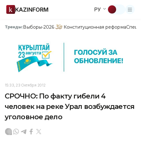
KAZINFORM
РУ
Выборы-2026
Конституционная реформа
Спецп
Тренды:
15:33, 23 Октября 2012
СРОЧНО: По факту гибели 4
человек на реке Урал возбуждается
уголовное дело