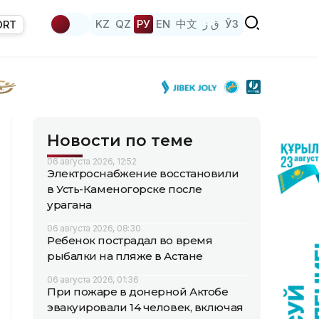
KZ
QZ
РУ
EN
中文
ق ز
ЎЗ
ORT
Новости по теме
06 августа 2026, 12:52
Электроснабжение восстановили
в Усть-Каменогорске после
урагана
06 августа 2026, 08:30
Ребенок пострадал во время
рыбалки на пляже в Астане
06 августа 2026, 01:36
При пожаре в донерной Актобе
эвакуировали 14 человек, включая