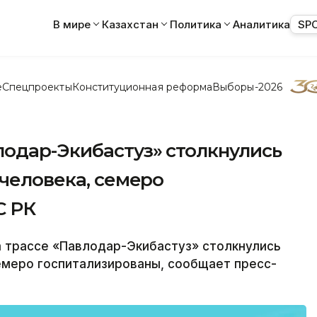
В мире
Казахстан
Политика
Аналитика
SP
е
Спецпроекты
Конституционная реформа
Выборы-2026
лодар-Экибастуз» столкнулись
 человека, семеро
С РК
а трассе «Павлодар-Экибастуз» столкнулись
семеро госпитализированы, сообщает пресс-