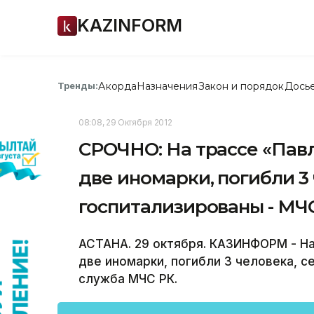
KAZINFORM
Акорда
Назначения
Закон и порядок
Дось
Тренды:
08:08, 29 Октября 2012
СРОЧНО: На трассе «Пав
две иномарки, погибли 3
госпитализированы - МЧ
АСТАНА. 29 октября. КАЗИНФОРМ - Н
две иномарки, погибли 3 человека, 
служба МЧС РК.