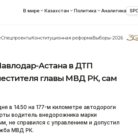
В мире
Казахстан
Политика
Аналитика
SP
е
Спецпроекты
Конституционная реформа
Выборы-2026
Павлодар-Астана в ДТП
естителя главы МВД РК, сам
ня в 14.50 на 177-м километре автодороги
ерты водитель внедорожника марки
м, не справился с управлением и допустил
жба МВД РК.