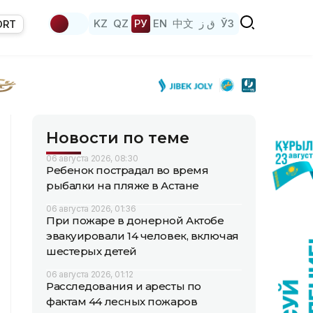
KZ
QZ
РУ
EN
中文
ق ز
ЎЗ
ORT
Новости по теме
06 августа 2026, 08:30
Ребенок пострадал во время
рыбалки на пляже в Астане
06 августа 2026, 01:36
При пожаре в донерной Актобе
эвакуировали 14 человек, включая
шестерых детей
06 августа 2026, 01:12
Расследования и аресты по
фактам 44 лесных пожаров