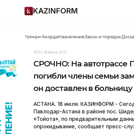
KAZINFORM
Акорда
Назначения
Закон и порядок
Дось
Тренды:
19:01, 18 Июля 2013
СРОЧНО: На автотрассе 
погибли члены семьи зам
он доставлен в больницу
АСТАНА. 18 июля. КАЗИНФОРМ - Сегод
Павлодар-Астана в районе пос. Шид
«Тойота», по предварительным данны
опрокидывание, сообщает пресс-слу