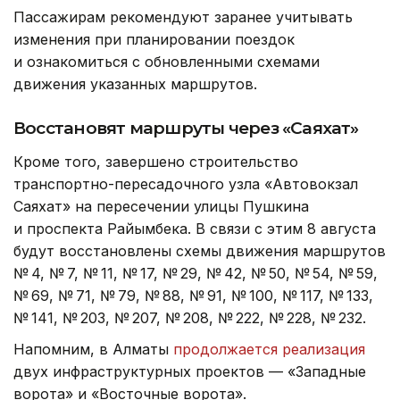
Пассажирам рекомендуют заранее учитывать
изменения при планировании поездок
и ознакомиться с обновленными схемами
движения указанных маршрутов.
Восстановят маршруты через «Саяхат»
Кроме того, завершено строительство
транспортно-пересадочного узла «Автовокзал
Саяхат» на пересечении улицы Пушкина
и проспекта Райымбека. В связи с этим 8 августа
будут восстановлены схемы движения маршрутов
№ 4, № 7, № 11, № 17, № 29, № 42, № 50, № 54, № 59,
№ 69, № 71, № 79, № 88, № 91, № 100, № 117, № 133,
№ 141, № 203, № 207, № 208, № 222, № 228, № 232.
Напомним, в Алматы
продолжается реализация
двух инфраструктурных проектов — «Западные
ворота» и «Восточные ворота».