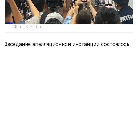
Фото: Kazinform
Заседание апелляционной инстанции состоялось
5 августа.
На апелляцию подал потерпевший Ш.Р., отец
погибшей Т. К. Он просил увеличить компенсацию
морального вреда с 10 млн до 100 млн тенге.
— В жалобе потерпевший Ш. Р. и его
адвокат просят: изменить приговор
Специализированного межрайонного суда
по уголовным делам города Алматы
от 22 июня 2026 года по уголовному делу
№ 00.26.7598-1/42 в части разрешения
гражданского иска; взыскать с Пак