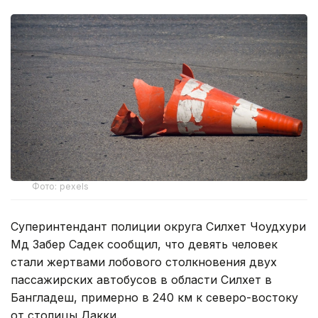
Фото: pexels
Суперинтендант полиции округа Силхет Чоудхури
Мд Забер Садек сообщил, что девять человек
стали жертвами лобового столкновения двух
пассажирских автобусов в области Силхет в
Бангладеш, примерно в 240 км к северо-востоку
от столицы Дакки.