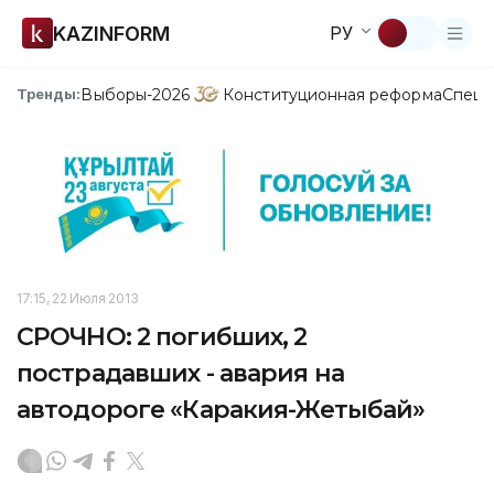
KAZINFORM
РУ
Выборы-2026
Конституционная реформа
Спецп
Тренды:
17:15, 22 Июля 2013
СРОЧНО: 2 погибших, 2
пострадавших - авария на
автодороге «Каракия-Жетыбай»