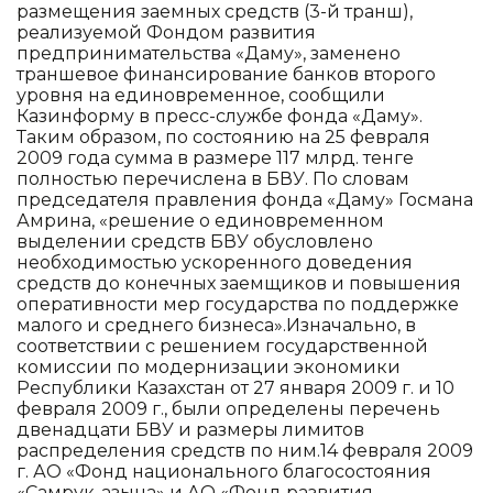
размещения заемных средств (3-й транш),
реализуемой Фондом развития
предпринимательства «Даму», заменено
траншевое финансирование банков второго
уровня на единовременное, сообщили
Казинформу в пресс-службе фонда «Даму».
Таким образом, по состоянию на 25 февраля
2009 года сумма в размере 117 млрд. тенге
полностью перечислена в БВУ. По словам
председателя правления фонда «Даму» Госмана
Амрина, «решение о единовременном
выделении средств БВУ обусловлено
необходимостью ускоренного доведения
средств до конечных заемщиков и повышения
оперативности мер государства по поддержке
малого и среднего бизнеса».Изначально, в
соответствии с решением государственной
комиссии по модернизации экономики
Республики Казахстан от 27 января 2009 г. и 10
февраля 2009 г., были определены перечень
двенадцати БВУ и размеры лимитов
распределения средств по ним.14 февраля 2009
г. АО «Фонд национального благосостояния
«Самрук-Қазына» и АО «Фонд развития