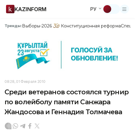
KAZINFORM
РУ
Выборы-2026
Конституционная реформа
Спецп
Тренды:
08:28, 01 Февраля 2010
Среди ветеранов состоялся турнир
по волейболу памяти Санжара
Жандосова и Геннадия Толмачева