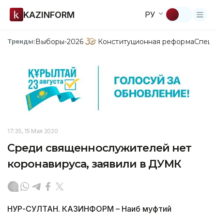
KAZINFORM
РУ
Выборы-2026
Конституционная реформа
Спецп
Тренды:
17:35, 15 Мая 2020
Среди священнослужителей нет
коронавируса, заявили в ДУМК
НУР-СУЛТАН. КАЗИНФОРМ – Наиб муфтий