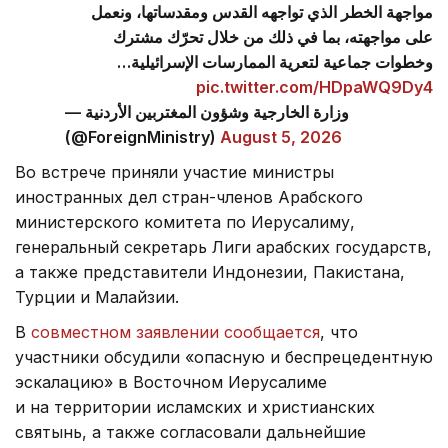
مواجهة الخطر الذي تواجهه القدس ومقدساتها، ونعمل
على مواجهته، بما في ذلك من خلال تحرّك مشترك
وخطوات جماعية لتعرية الممارسات الإسرائيلية…
pic.twitter.com/HDpaWQ9Dy4
— وزارة الخارجية وشؤون المغتربين الأردنية
(@ForeignMinistry)
August 5, 2026
Во встрече приняли участие министры
иностранных дел стран-членов Арабского
министерского комитета по Иерусалиму,
генеральный секретарь Лиги арабских государств,
а также представители Индонезии, Пакистана,
Турции и Малайзии.
В
совместном заявлении сообщается
, что
участники обсудили «опасную и беспрецедентную
эскалацию» в Восточном Иерусалиме
и на территории исламских и христианских
святынь, а также согласовали дальнейшие