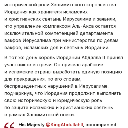
исторической роли Хашимитского королевства
Иордания как хранителя исламских
и христианских святынь Иерусалима и заявили,
что управление комплексом Аль-Акса остается
исключительной компетенцией департамента
вакфов Иерусалима при министерстве по делам
вакфов, исламских дел и святынь Иордании.
В тот же день король Иордании Абдалла II принял
участников встречи. Он призвал арабские
и исламские страны выработать единую позицию
для прекращения, по его словам,
беспрецедентных нарушений в Иерусалиме,
подчеркнув, что Иордания продолжит выполнять
свою историческую и юридическую роль
по защите исламских и христианских святынь
в рамках Хашимитской опеки.
His Majesty
@KingAbdullahII
, accompanied