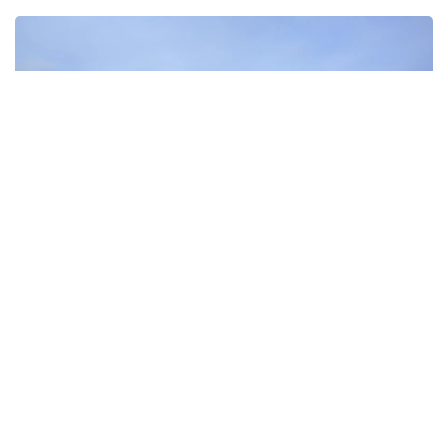
Фото: muftyat.kz
После распространения записи МВД возбудило
уголовное дело. Духовное управление мусульман
Казахстана выступило с официальным
заявлением.
Видеозапись
была опубликована в социальных