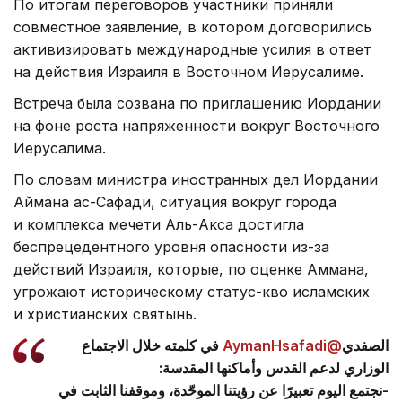
По итогам переговоров участники приняли
совместное заявление, в котором договорились
активизировать международные усилия в ответ
на действия Израиля в Восточном Иерусалиме.
Встреча была созвана по приглашению Иордании
на фоне роста напряженности вокруг Восточного
Иерусалима.
По словам министра иностранных дел Иордании
Аймана ас-Сафади, ситуация вокруг города
и комплекса мечети Аль-Акса достигла
беспрецедентного уровня опасности из-за
действий Израиля, которые, по оценке Аммана,
угрожают историческому статус-кво исламских
и христианских святынь.
في كلمته خلال الاجتماع
@AymanHsafadi
الصفدي
الوزاري لدعم القدس وأماكنها المقدسة:
-نجتمع اليوم تعبيرًا عن رؤيتنا الموحّدة، وموقفنا الثابت في