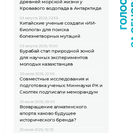
древней морской жизни у
Кровавого водопада в Антарктиде
04 августа 2026, 23:59
Китайские ученые создали «ИИ-
биолога» для поиска
болезнетворных мутаций
03 августа 2026, 10:00
Бурабай стал природной зоной
для научных экспериментов
молодых казахстанцев
30 июля 2026, 22:09
Совместные исследования и
подготовка ученых: Миннауки РК и
Сколтех подписали меморандум
26 июля 2026, 09:00
Возвращение алматинского
апорта: каково будущее
исторического бренда?
25 июля 2026, 02:25