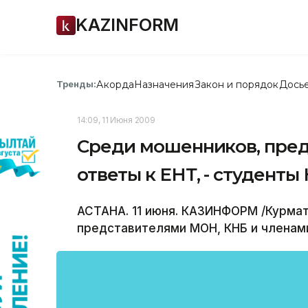
KAZINFORM
Акорда
Назначения
Закон и порядок
Дось
Тренды:
14:09, 11 Июня 2009
Среди мошенников, пре
ответы к ЕНТ, - студент
АСТАНА. 11 июня. КАЗИНФОРМ /Курмат
представителями МОН, КНБ и членам