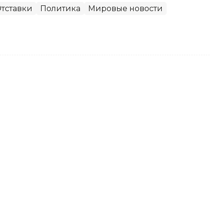
тставки
Политика
Мировые новости
вает меры по стабилизации
мые продукты
 индекс цен на социально значимые
Казахстане снизился на 0,1%, передает