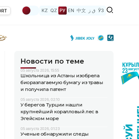
KZ
QZ
РУ
EN
中文
ق ز
ЎЗ
ORT
Новости по теме
05 августа 2026, 15:55
Школьница из Астаны изобрела
биоразлагаемую бумагу из травы
и получила патент
05 августа 2026, 02:10
У берегов Турции нашли
крупнейший коралловый лес в
Эгейском море
05 августа 2026, 01:23
Ученые обнаружили следы