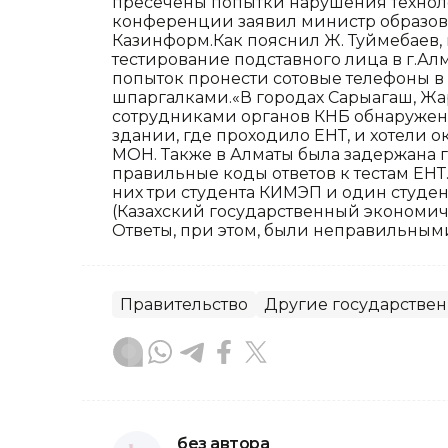
пресечены попытки нарушения техноло
конференции заявил министр образова
Казинформ.Как пояснил Ж. Туймебаев,
тестирование подставного лица в г.Алм
попыток пронести сотовые телефоны в з
шпаргалками.«В городах Сарыагаш, Жа
сотрудниками органов КНБ обнаружен
здании, где проходило ЕНТ, и хотели о
МОН. Также в Алматы была задержана 
правильные коды ответов к тестам ЕНТ
них три студента КИМЭП и один студен
(Казахский государственный экономич
Ответы, при этом, были неправильными
Правительство
Другие государстве
без автора