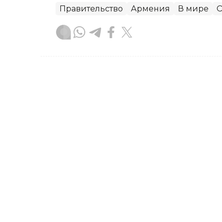
Правительство
Армения
В мире
О
Зарина Жакупова
Автор
21:31, 23 Июля 2026
Правительство РК усили
цен на социально значи
По итогам трех недель июля средний
продовольственные товары (СЗПТ) в 