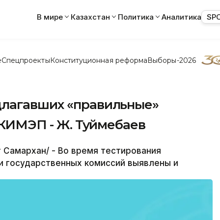
В мире
Казахстан
Политика
Аналитика
SP
е
Спецпроекты
Конституционная реформа
Выборы-2026
длагавших «правильные»
ы КИМЭП - Ж. Туймебаев
 Самархан/ - Во время тестирования
и государственных комиссий выявлены и