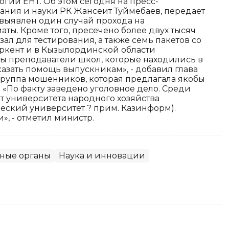
гий ЕНТ. Об этом сегодня на пресс-
ния и науки РК Жансеит Туймебаев, передает
 выявлен один случай прохода на
аты. Кроме того, пресечено более двух тысяч
ал для тестирования, а также семь пакетов со
ркент и в Кызылординской области
ы преподаватели школ, которые находились в
казать помощь выпускникам», - добавил глава
группа мошенников, которая предлагала якобы
. «По факту заведено уголовное дело. Среди
т университета народного хозяйства
еский университет ? прим. Казинформ).
», - отметил министр.
нные органы
Наука и инновации