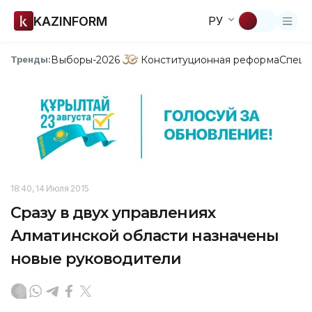
KAZINFORM
РУ
Выборы-2026
Конституционная реформа
Спецп
Тренды:
18:40, 14 Июля 2015
Сразу в двух управлениях
Алматинской области назначены
новые руководители