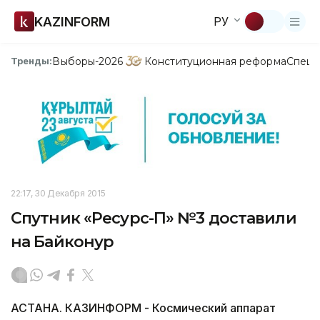
KAZINFORM
РУ
Выборы-2026
Конституционная реформа
Спецп
Тренды:
22:17, 30 Декабря 2015
Спутник «Ресурс-П» №3 доставили
на Байконур
АСТАНА. КАЗИНФОРМ - Космический аппарат