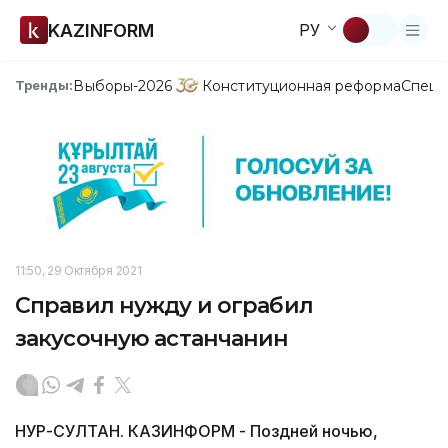
KAZINFORM
РУ
Выборы-2026
Конституционная реформа
Спецп
Тренды:
11:50, 29 Октября 2021
Справил нужду и ограбил
закусочную астанчанин
НУР-СУЛТАН. КАЗИНФОРМ - Поздней ночью,