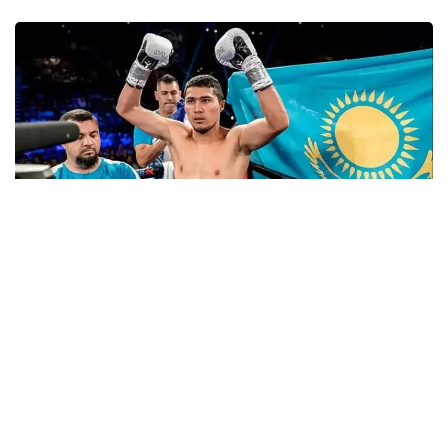
Фото: Sports.kz
Наивысшее место среди казахстанцев
в рейтингах WBC по-прежнему занимает Мейирим
Нурсултанов. Он находится на первой строчке
в среднем весе. В сентябре боксер проведет бой
за титул временного чемпиона мира WBC с его
нынешним обладателем американцем Хесусом