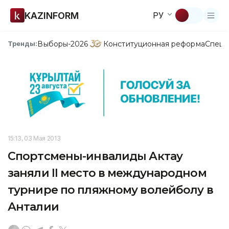
KAZINFORM
РУ
Выборы-2026
Конституционная реформа
Спецп
Тренды:
15:13, 03 Мая 2013
Спортсмены-инвалиды Актау
заняли II место в международном
турнире по пляжному волейболу в
Анталии