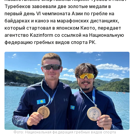
Туребеков завоевали две золотые медали в
первый день VI чемпионата Азии по гребле на
байдарках и каноэ на марафонских дистанциях,
который стартовал в японском Киото, передает
агентство Kazinform со ссылкой на Национальную
федерацию гребных видов спорта РК.
Фото: Национальная федерация гребных видов спорта