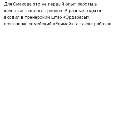
Для Смакова это не первый опыт работы в
качестве главного тренера. В разные годы он
входил в тренерский штаб «Ордабасы»,
возглавлял семейский «Елимай», а также работал
техническим директором «Астаны». В 2025 году
специалист руководил «Жетысу».
Под руководством Смакова «Елимай» добился
повышения в Премьер-лигу. После этого
специалист продолжил работу в «Астане» на
должности технического директора, а затем
возглавил «Жетысу».
Самат Смаков хорошо известен казахстанским
болельщикам и как футболист. За национальную
сборную Казахстана он провел 76 матчей. В
составе клубов становился чемпионом страны
шесть раз, а также четырежды признавался
лучшим футболистом Казахстана.