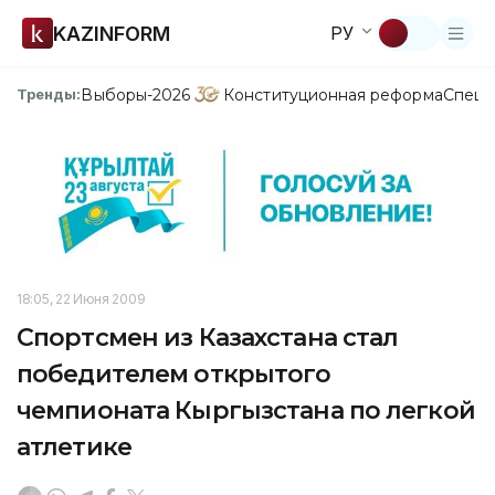
KAZINFORM
РУ
Выборы-2026
Конституционная реформа
Спецп
Тренды:
18:05, 22 Июня 2009
Спортсмен из Казахстана стал
победителем открытого
чемпионата Кыргызстана по легкой
атлетике