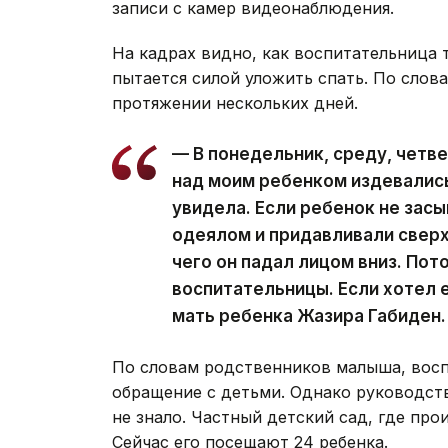
записи с камер видеонаблюдения.
На кадрах видно, как воспитательница тя
пытается силой уложить спать. По слов
протяжении нескольких дней.
— В понедельник, среду, четв
над моим ребенком издевались.
увидела. Если ребенок не зас
одеялом и придавливали сверху
чего он падал лицом вниз. Пот
воспитательницы. Если хотел е
мать ребенка Жазира Габиден.
По словам родственников малыша, восп
обращение с детьми. Однако руководств
не знало. Частный детский сад, где про
Сейчас его посещают 24 ребенка.