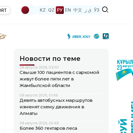
KZ
QZ
РУ
EN
中文
ق ز
ЎЗ
ORT
Новости по теме
08 августа 2026, 03:00
Свыше 100 пациентов с саркомой
живут более пяти лет в
Жамбылской области
08 августа 2026, 01:48
Девять автобусных маршрутов
изменят схему движения в
Алматы
08 августа 2026, 00:48
Более 360 гектаров леса