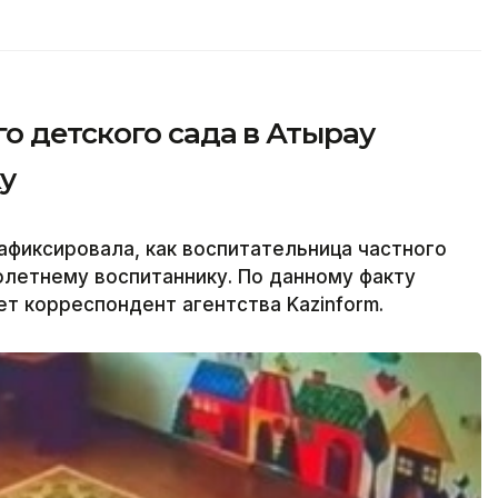
о детского сада в Атырау
у
фиксировала, как воспитательница частного
олетнему воспитаннику. По данному факту
т корреспондент агентства Kazinform.