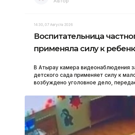
Автор
14:30, 07 Августа 2026
Воспитательница частног
применяла силу к ребенк
В Атырау камера видеонаблюдения за
детского сада применяет силу к мал
возбуждено уголовное дело, передае