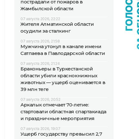
пострадали от пожаров в
Жамбылской области
07 августа 2026, 22:22
Жителя Алматинской области
осудили за сталкинг
07 августа 2026, 21:58
Мужчина утонул в канале имени
Сатпаева в Павлодарской области
07 августа 2026, 21:24
Браконьеры в Туркестанской
области убили краснокнижных
животных — ущерб оценивается в
39 млн теңге
07 августа 2026, 20:52
Аркалык отмечает 70-летие:
стартовали областная спартакиада
и праздничные мероприятия
07 августа 2026, 19:07
Ущерб государству превысил 2,7