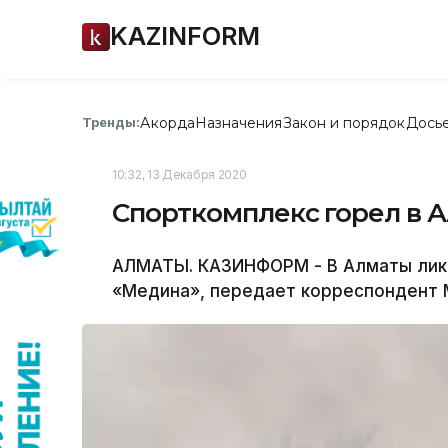
KAZINFORM
Акорда
Назначения
Закон и порядок
Дось
Тренды:
10:32, 13 Декабря 2020
Спорткомплекс горел в 
АЛМАТЫ. КАЗИНФОРМ - В Алматы лик
«Медина», передает корреспондент 