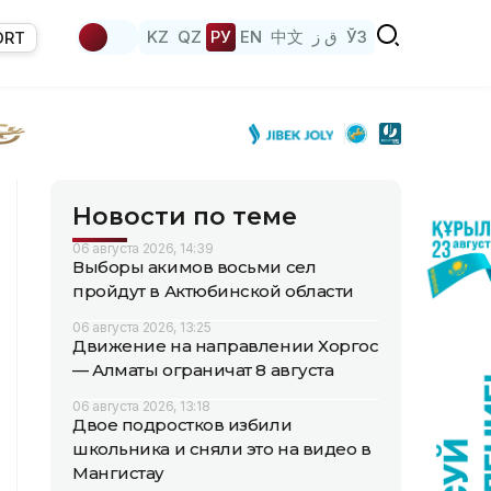
KZ
QZ
РУ
EN
中文
ق ز
ЎЗ
ORT
Новости по теме
06 августа 2026, 14:39
Выборы акимов восьми сел
пройдут в Актюбинской области
06 августа 2026, 13:25
Движение на направлении Хоргос
— Алматы ограничат 8 августа
06 августа 2026, 13:18
Двое подростков избили
школьника и сняли это на видео в
Мангистау