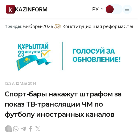
KAZINFORM
РУ
Выборы-2026
Конституционная реформа
Спецп
Тренды:
12:38, 12 Мая 2014
Спорт-бары накажут штрафом за
показ ТВ-трансляции ЧМ по
футболу иностранных каналов