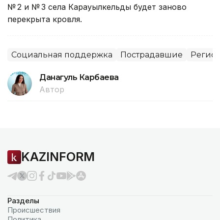
№ 2 и № 3 села Карауылкельды будет заново
перекрыта кровля.
Социальная поддержка
Пострадавшие
Регион
Данагуль Карбаева
Автор
KAZINFORM
Разделы
Происшествия
Политика