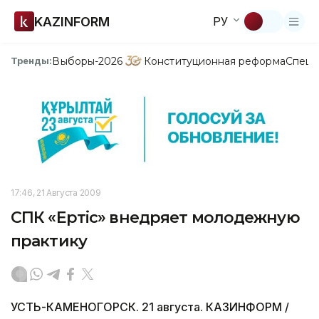
KAZINFORM
РУ
Выборы-2026
Конституционная реформа
Спецп
Тренды:
17:46, 21 Августа 2009
СПК «Ертiс» внедряет молодежную
практику
УСТЬ-КАМЕНОГОРСК. 21 августа. КАЗИНФОРМ /