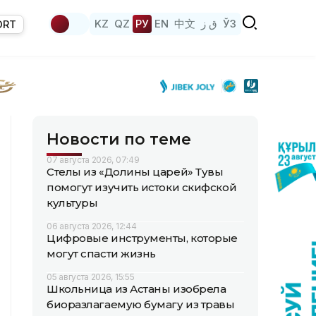
KZ
QZ
РУ
EN
中文
ق ز
ЎЗ
ORT
Новости по теме
07 августа 2026, 07:49
Стелы из «Долины царей» Тувы
помогут изучить истоки скифской
культуры
06 августа 2026, 12:44
Цифровые инструменты, которые
могут спасти жизнь
05 августа 2026, 15:55
Школьница из Астаны изобрела
биоразлагаемую бумагу из травы