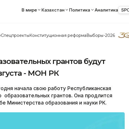
В мире
Казахстан
Политика
Аналитика
SP
е
Спецпроекты
Конституционная реформа
Выборы-2026
азовательных грантов будут
вгуста - МОН РК
годня начала свою работу Республиканская
ю образовательных грантов. Она продлится
бе Министерства образования и науки РК.