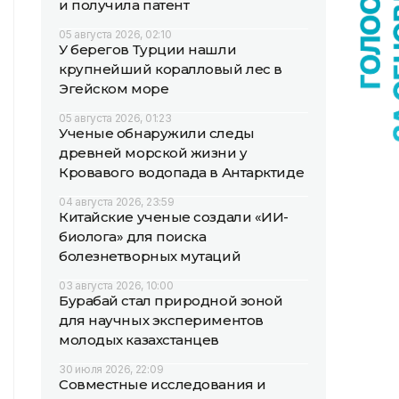
и получила патент
05 августа 2026, 02:10
У берегов Турции нашли
крупнейший коралловый лес в
Эгейском море
05 августа 2026, 01:23
Ученые обнаружили следы
древней морской жизни у
Кровавого водопада в Антарктиде
04 августа 2026, 23:59
Китайские ученые создали «ИИ-
биолога» для поиска
болезнетворных мутаций
03 августа 2026, 10:00
Бурабай стал природной зоной
для научных экспериментов
молодых казахстанцев
30 июля 2026, 22:09
Совместные исследования и