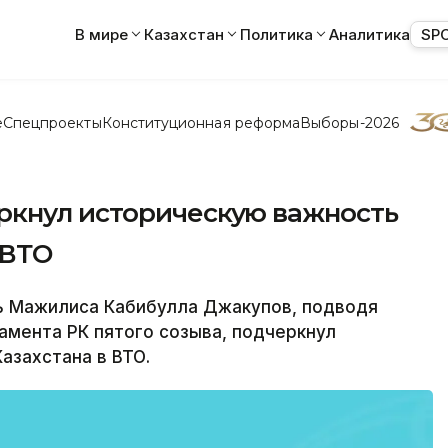
В мире
Казахстан
Политика
Аналитика
SP
е
Спецпроекты
Конституционная реформа
Выборы-2026
ркнул историческую важность
 ВТО
 Мажилиса Кабибулла Джакупов, подводя
амента РК пятого созыва, подчеркнул
азахстана в ВТО.