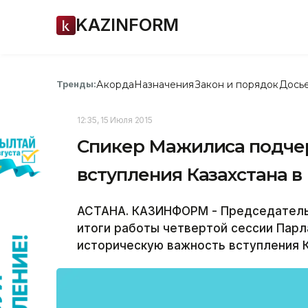
KAZINFORM
Акорда
Назначения
Закон и порядок
Дось
Тренды:
12:35, 15 Июля 2015
Спикер Мажилиса подче
вступления Казахстана в
АСТАНА. КАЗИНФОРМ - Председатель
итоги работы четвертой сессии Парл
историческую важность вступления К