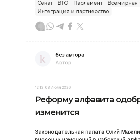
Сенат
ВТО
Парламент
Всемирная 
Интеграция и партнерство
без автора
Автор
12:13, 08 Июля 2026
Реформу алфавита одобри
изменится
Законодательная палата Олий Мажлис
внесении изменений в узбекский алф