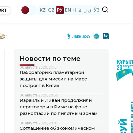
KZ
QZ
РУ
EN
中文
ق ز
ЎЗ
ORT
Новости по теме
06 августа 2026, 21:16
Лабораторию планетарной
защиты для миссии на Марс
построят в Китае
06 августа 2026, 20:56
Израиль и Ливан продолжили
переговоры в Риме на фоне
разногласий по пилотным зонам
06 августа 2026, 20:33
Соглашение об экономическом