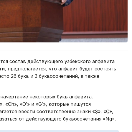
ется состав действующего узбекского алфавита
ти, предполагается, что алфавит будет состоять
есто 26 букв и 3 буквосочетаний, а также
 начертание некоторых букв алфавита.
, «Ch», «Oʻ» и «Gʻ», которые пишутся
гается ввести соответственно знаки «Ş», «Ç»,
казаться от действующего буквосочетания «Ng».