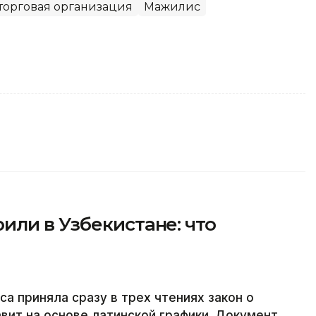
торговая организация
Мажилис
ли в Узбекистане: что
а приняла сразу в трех чтениях закон о
авит на основе латинской графики. Документ