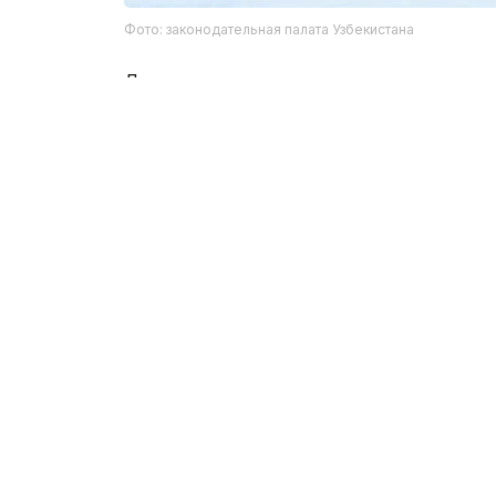
Фото: законодательная палата Узбекистана
Депутаты предложили внедрять изменен
национальная валюта и ценные бумаги 