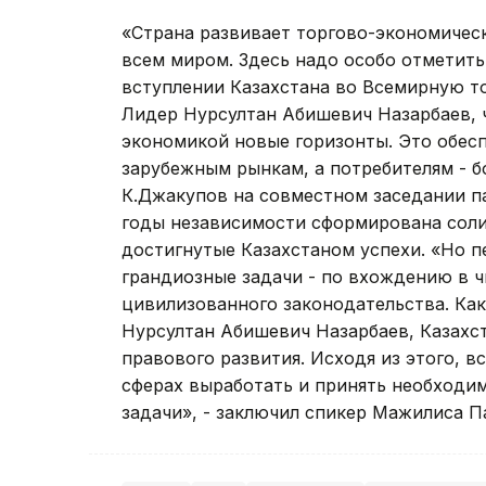
«Страна развивает торгово-экономическ
всем миром. Здесь надо особо отметить
вступлении Казахстана во Всемирную т
Лидер Нурсултан Абишевич Назарбаев, 
экономикой новые горизонты. Это обес
зарубежным рынкам, а потребителям - бо
К.Джакупов на совместном заседании па
годы независимости сформирована солид
достигнутые Казахстаном успехи. «Но п
грандиозные задачи - по вхождению в 
цивилизованного законодательства. Ка
Нурсултан Абишевич Назарбаев, Казахст
правового развития. Исходя из этого, 
сферах выработать и принять необходи
задачи», - заключил спикер Мажилиса П