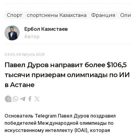
Спорт
спортсмены Казахстана
Франция
Олим
Ербол Казистаев
Автор
03:00, 09 Августа 2026
Павел Дуров направит более $106,5
тысячи призерам олимпиады по ИИ
в Астане
Основатель Telegram Павел Дуров поздравил
победителей Международной олимпиады по
искусственному интеллекту (IOAI), которая