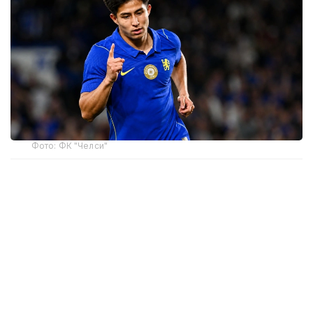
Фото: ФК "Челси"
Квалификация на мужской футбольный турнир
Олимпиады-2028 в Лос-Анджелесе пройдет по
новым правилам и в сокращенном формате.
ФИФА и МОК уменьшили количество участников
мужского турнира с 16 до 12 команд.
Из-за сокращения числа участников во всех
конфедерациях уменьшилось количество